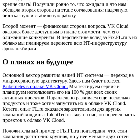
крепче спать! Получили ровно то, что ожидали и что нам
обещала вторая сторона на этапе согласования: надежную,
безотказную и стабильную работу.
Второй момент — финансовая сторона вопроса. VK Cloud
оказался более доступным в плане стоимости, чем его
ближайшие конкуренты. В перспективе вслед за Fix.FL.ru в их
облако мы планируем перенести всю ИТ-инфраструктуру
фриланс-биржи.
О планах на будущее
Основной вектор развития нашей ИТ-системы — переход на
микросервисную архитектуру. Здесь нам будет полезен
Kubernetes в облаке VK Cloud.
Мы тестируем сервис и
планируем использовать его на 100 % для всех своих
активных проектов. Параллельно развиваем еще несколько
продуктов и тоже хотим запустить их в облаке VK Cloud.
Кстати, опыт FL.ru оказался заразительным для других
компаний холдинга TalentTech: глядя на нас, он перевел часть
проектов в облако VK Cloud.
Положительный пример с Fix.FL.ru подтвердил, что, если
компания достаточно крупная, но у нее меньше двух сотен