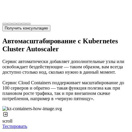
rm-провайдер.
ступ к инфраструктуре для разработки, быстрые
риложения в продакшен без администраторов.
Получить консультацию
Автомасштабирование с Kubernetes
Cluster Autoscaler
Сервис автоматически добавляет дополнительные узлы или
освобождает бездействующие — таким образом, вам всегда
доступно столько нод, сколько нужно в данный момент.
Сервис Cloud Containers поддерживает масштабирование до
100 серверов и обратно — такая функция полезна как при
плановом росте трафика, так и при внезапном скачке
потребления, например в «черную пятницу».
scroll
Тестировать