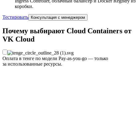
Ingress Controller, облачный балансер и Docker Registry из
коробки.
Тестировать
Консультация с менеджером
Почему выбирают Cloud Containers от
VK Cloud
Оплата в тенге по модели Pay-as-you-go — только
за использованные ресурсы.
ОД на территории Казахстана.
тификация Cloud Native Computing Foundation и
местимость со стандартным Kubernetes API.
льная работа инфраструктуры, лучшая утилизация
ьзуемых ресурсов и отсутствие сбоев при пиковых
зках за счет автомасштабирования.
имость с другими инструментами экосистемы
tes. Управление кластером через интерфейс, API и