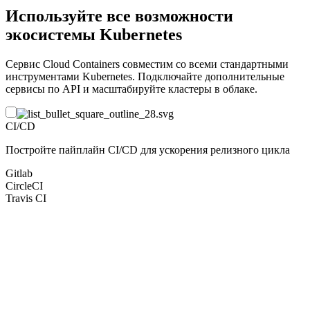
Используйте все возможности
экосистемы Kubernetes
Сервис Cloud Containers совместим со всеми стандартными
инструментами Kubernetes. Подключайте дополнительные
сервисы по API и масштабируйте кластеры в облаке.
CI/CD
Постройте пайплайн CI/CD для ускорения релизного цикла
Gitlab
CircleCI
Travis CI
ervice Mesh
онтролируйте потоки данных в приложении без изменения
ода
tio
onsul
inkerd