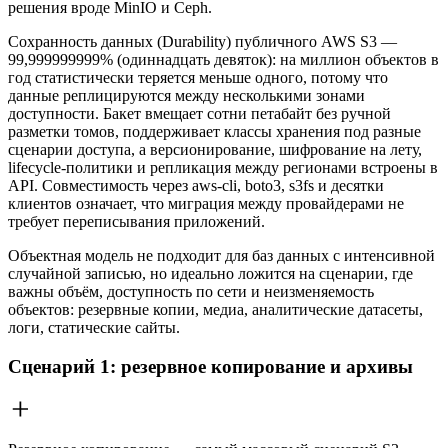
решения вроде MinIO и Ceph.
Сохранность данных (Durability) публичного AWS S3 —
99,999999999% (одиннадцать девяток): на миллион объектов в
год статистически теряется меньше одного, потому что
данные реплицируются между несколькими зонами
доступности. Бакет вмещает сотни петабайт без ручной
разметки томов, поддерживает классы хранения под разные
сценарии доступа, а версионирование, шифрование на лету,
lifecycle-политики и репликация между регионами встроены в
API. Совместимость через aws-cli, boto3, s3fs и десятки
клиентов означает, что миграция между провайдерами не
требует переписывания приложений.
Объектная модель не подходит для баз данных с интенсивной
случайной записью, но идеально ложится на сценарии, где
важны объём, доступность по сети и неизменяемость
объектов: резервные копии, медиа, аналитические датасеты,
логи, статические сайты.
Сценарий 1: резервное копирование и архивы