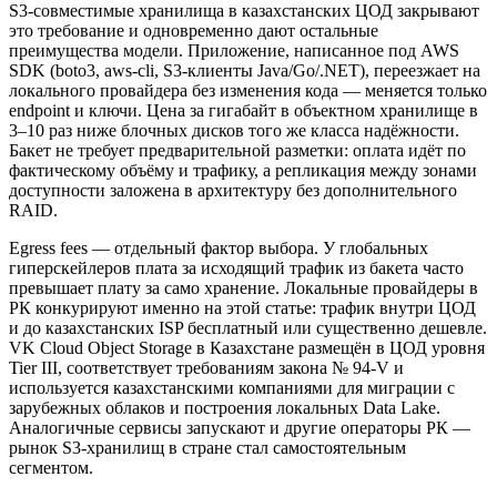
S3-совместимые хранилища в казахстанских ЦОД закрывают
это требование и одновременно дают остальные
преимущества модели. Приложение, написанное под AWS
SDK (boto3, aws-cli, S3-клиенты Java/Go/.NET), переезжает на
локального провайдера без изменения кода — меняется только
endpoint и ключи. Цена за гигабайт в объектном хранилище в
3–10 раз ниже блочных дисков того же класса надёжности.
Бакет не требует предварительной разметки: оплата идёт по
фактическому объёму и трафику, а репликация между зонами
доступности заложена в архитектуру без дополнительного
RAID.
Egress fees — отдельный фактор выбора. У глобальных
гиперскейлеров плата за исходящий трафик из бакета часто
превышает плату за само хранение. Локальные провайдеры в
РК конкурируют именно на этой статье: трафик внутри ЦОД
и до казахстанских ISP бесплатный или существенно дешевле.
VK Cloud Object Storage в Казахстане размещён в ЦОД уровня
Tier III, соответствует требованиям закона № 94-V и
используется казахстанскими компаниями для миграции с
зарубежных облаков и построения локальных Data Lake.
Аналогичные сервисы запускают и другие операторы РК —
рынок S3-хранилищ в стране стал самостоятельным
сегментом.