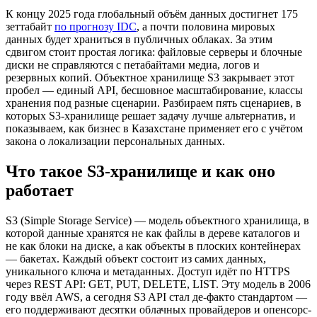
К концу 2025 года глобальный объём данных достигнет 175
зеттабайт
по прогнозу IDC
, а почти половина мировых
данных будет храниться в публичных облаках. За этим
сдвигом стоит простая логика: файловые серверы и блочные
диски не справляются с петабайтами медиа, логов и
резервных копий. Объектное хранилище S3 закрывает этот
пробел — единый API, бесшовное масштабирование, классы
хранения под разные сценарии. Разбираем пять сценариев, в
которых S3-хранилище решает задачу лучше альтернатив, и
показываем, как бизнес в Казахстане применяет его с учётом
закона о локализации персональных данных.
Что такое S3-хранилище и как оно
работает
S3 (Simple Storage Service) — модель объектного хранилища, в
которой данные хранятся не как файлы в дереве каталогов и
не как блоки на диске, а как объекты в плоских контейнерах
— бакетах. Каждый объект состоит из самих данных,
уникального ключа и метаданных. Доступ идёт по HTTPS
через REST API: GET, PUT, DELETE, LIST. Эту модель в 2006
году ввёл AWS, а сегодня S3 API стал де-факто стандартом —
его поддерживают десятки облачных провайдеров и опенсорс-