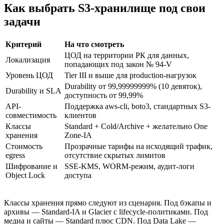
Как выбрать S3-хранилище под свои
задачи
Критерий
На что смотреть
ЦОД на территории РК для данных,
Локализация
попадающих под закон № 94-V
Уровень ЦОД
Tier III и выше для production-нагрузок
Durability от 99,99999999% (10 девяток),
Durability и SLA
доступность от 99,99%
API-
Поддержка aws-cli, boto3, стандартных S3-
совместимость
клиентов
Классы
Standard + Cold/Archive + желательно One
хранения
Zone-IA
Стоимость
Прозрачные тарифы на исходящий трафик,
egress
отсутствие скрытых лимитов
Шифрование и
SSE-KMS, WORM-режим, аудит-логи
Object Lock
доступа
Классы хранения прямо следуют из сценария. Под бэкапы и
архивы — Standard-IA и Glacier с lifecycle-политиками. Под
медиа и сайты — Standard плюс CDN. Под Data Lake —