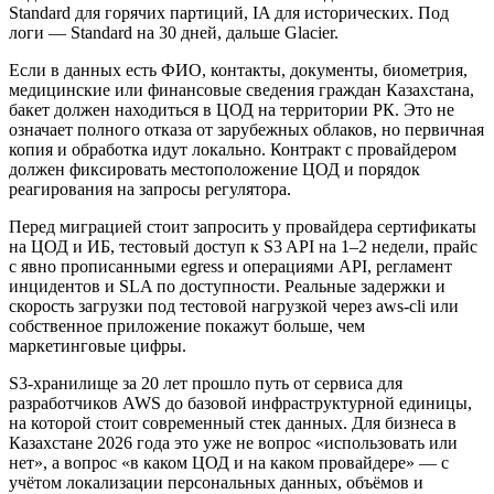
Standard для горячих партиций, IA для исторических. Под
логи — Standard на 30 дней, дальше Glacier.
Если в данных есть ФИО, контакты, документы, биометрия,
медицинские или финансовые сведения граждан Казахстана,
бакет должен находиться в ЦОД на территории РК. Это не
означает полного отказа от зарубежных облаков, но первичная
копия и обработка идут локально. Контракт с провайдером
должен фиксировать местоположение ЦОД и порядок
реагирования на запросы регулятора.
Перед миграцией стоит запросить у провайдера сертификаты
на ЦОД и ИБ, тестовый доступ к S3 API на 1–2 недели, прайс
с явно прописанными egress и операциями API, регламент
инцидентов и SLA по доступности. Реальные задержки и
скорость загрузки под тестовой нагрузкой через aws-cli или
собственное приложение покажут больше, чем
маркетинговые цифры.
S3-хранилище за 20 лет прошло путь от сервиса для
разработчиков AWS до базовой инфраструктурной единицы,
на которой стоит современный стек данных. Для бизнеса в
Казахстане 2026 года это уже не вопрос «использовать или
нет», а вопрос «в каком ЦОД и на каком провайдере» — с
учётом локализации персональных данных, объёмов и