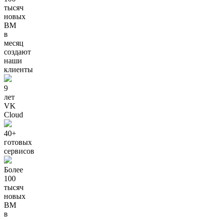
тысяч
новых
ВМ
в
месяц
создают
наши
клиенты
9
лет
VK
Cloud
40+
готовых
сервисов
Более
100
тысяч
новых
ВМ
в