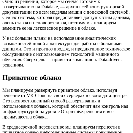
Одно из решений, которое мы сейчас готовим к
развертыванию на Datalake, — архив всей конструкторской
документации по всем моделям машин с поисковой системой.
Сейчас система, которая предоставляет доступ к этим данным,
очень старая и неповоротливая, поэтому мы планируем
заменить ее на легковесное решение в облаке.
У нас большие планы на использование аналитических
возможностей новой архитектуры для работы с большими
данными. Это и прогноз продаж, и предиктивное техническое
обслуживание с использованием технологий машинного
обучения. Сверхцель — привести компанию к Data-driven-
решениям.
Приватное облако
Мы планируем развернуть приватное облако, используя
решение от VK Cloud на своих серверах в своем дата-центре.
Это распространенный способ развертывания и
использования облаков, который обеспечит нам контроль над
инфраструктурой на уровне On-premise-решения и все
преимущества облака.
В среднесрочной перспективе мы планируем перенести в
приватное облако информационные системы повышенной