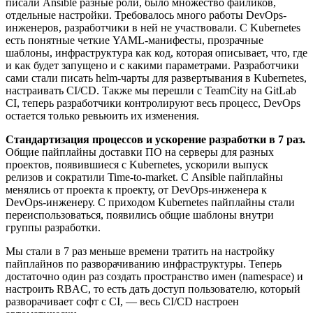
писали Ansible разные роли, было множество файликов,
отдельные настройки. Требовалось много работы DevOps-
инженеров, разработчики в ней не участвовали. С Kubernetes
есть понятные четкие YAML-манифесты, прозрачные
шаблоны, инфраструктура как код, которая описывает, что, где
и как будет запущено и с какими параметрами. Разработчики
сами стали писать helm-чарты для развертывания в Kubernetes,
настраивать CI/CD. Также мы перешли с TeamCity на GitLab
CI, теперь разработчики контролируют весь процесс, DevOps
остается только ревьюить их изменения.
Стандартизация процессов и ускорение разработки в 7 раз.
Общие пайплайны доставки ПО на серверы для разных
проектов, появившиеся с Kubernetes, ускорили выпуск
релизов и сократили Time-to-market. С Ansible пайплайны
менялись от проекта к проекту, от DevOps-инженера к
DevOps-инженеру. С приходом Kubernetes пайплайны стали
переиспользоваться, появились общие шаблоны внутри
группы разработки.
Мы стали в 7 раз меньше времени тратить на настройку
пайплайнов по разворачиванию инфраструктуры. Теперь
достаточно один раз создать пространство имен (namespace) и
настроить RBAC, то есть дать доступ пользователю, который
разворачивает софт с CI, — весь CI/CD настроен