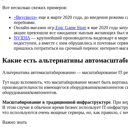
Вот несколько свежих примеров:
«Вкусвилл»
еще в марте 2020 года, до введения режима 
перебоями.
Онлайн-магазин игр
Epic Game Store
в мае 2020 года зап
акции превзошли все ожидания: наплыв желающих был наст
NVIDIA
— крупнейший производитель видеокарт в мире. В
недоступен, а вместе с ним обрушились и почтовые серв
пришлось потратиться на срочный перенос интернет-мага
Какие есть альтернативы автомасшта
Альтернатива автомасштабированию
—
масштабирование IT-ре
Тут надо вспомнить, что масштабирование может быть вертик
производительности имеющегося оборудования/компонентов с
оборудования/компонентов.
Масштабирование в традиционной инфраструктуре
. При ве
В этом случае в обычное время бизнес использует IT-инфраст
что используются очень мощные серверы, но, как правило, с н
Важно знать