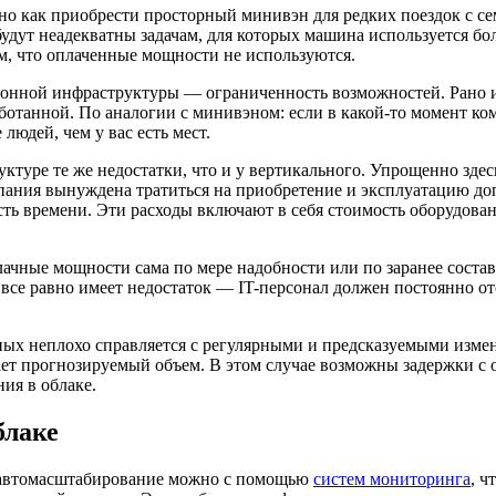
 как приобрести просторный минивэн для редких поездок с семь
 будут неадекватны задачам, для которых машина используется
ом, что оплаченные мощности не используются.
ионной инфраструктуры — ограниченность возможностей. Рано 
работанной. По аналогии с минивэном: если в какой-то момент к
людей, чем у вас есть мест.
туре те же недостатки, что и у вертикального. Упрощенно здес
пания вынуждена тратиться на приобретение и эксплуатацию до
ь времени. Эти расходы включают в себя стоимость оборудовани
лачные мощности сама по мере надобности или по заранее соста
все равно имеет недостаток — IT-персонал должен постоянно от
х неплохо справляется с регулярными и предсказуемыми измене
ает прогнозируемый объем. В этом случае возможны задержки с
ия в облаке.
блаке
ь автомасштабирование можно с помощью
систем мониторинга
, 