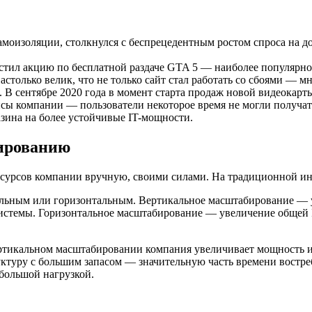
самоизоляции, столкнулся с беспрецедентным ростом спроса на д
устил акцию по бесплатной раздаче GTA 5 — наиболее популярно
олько велик, что не только сайт стал работать со сбоями — мн
 сентябре 2020 года в момент старта продаж новой видеокарты 
исы компании — пользователи некоторое время не могли получать
зина на более устойчивые IT-мощности.
бированию
сурсов компании вручную, своими силами. На традиционной инф
альным или горизонтальным. Вертикальное масштабирование — у
истемы. Горизонтальное масштабирование — увеличение общей 
ртикальном масштабировании компания увеличивает мощность и
руктуру с большим запасом — значительную часть времени востр
ебольшой нагрузкой.