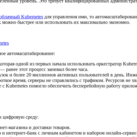
еделенный уровень. Это требует квалифицированных администра
облачный Kubernetes
для управления ими, то автомасштабирован
к можно быстрее или использовать их максимально экономно.
etes
ное автомасштабирование:
торая одной из первых начала использовать оркестратор Kubern
— ранее этот процесс занимал более часа.
зок и более 20 миллионов активных пользователей в день. Инже
роткое время, серверы не справлялись с трафиком. Ресурсов не х
с Kubernetes помогло обеспечить бесперебойную работу прилож
 в цифровую среду:
нет-магазина и доставки товаров.
 и интернет-банк с личным кабинетом и набором онлайн-сервис