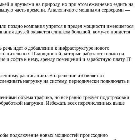
ей и друзьями на природу, но при этом ежедневно ездить на
 большую часть времени. Аналогично с мощными серверами —
или поздно компания упрется в предел мощности имеющегося
омпания друзей окажется слишком большой, кому-то придется
ь речь идет о добавлении к инфраструктуре нового
полнительных IT-мощностей, которые работают только на
я и софта к нему, аренду помещений и заработную плату IT-
вленному расписанию. Это решение избавляет от
слеживать нагрузку на систему, периодически подключать и
ниями объема трафика, но все равно требует подстраховки
 обработкой нагрузки. Избежать всех перечисленных выше
чтобы подключение новых мощностей происходило