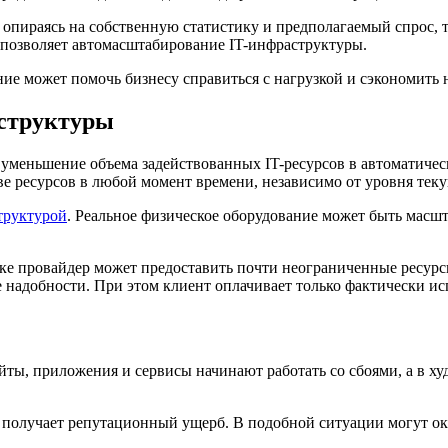
опираясь на собственную статистику и предполагаемый спрос, т
в позволяет автомасштабирование IT-инфраструктуры.
ние может помочь бизнесу справиться с нагрузкой и сэкономить 
аструктуры
еньшение объема задействованных IT-ресурсов в автоматическо
тве ресурсов в любой момент времени, независимо от уровня тек
труктурой
. Реальное физическое оборудование может быть масшт
е провайдер может предоставить почти неограниченные ресурс
надобности. При этом клиент оплачивает только фактически ис
йты, приложения и сервисы начинают работать со сбоями, а в х
ую получает репутационный ущерб. В подобной ситуации могут ок