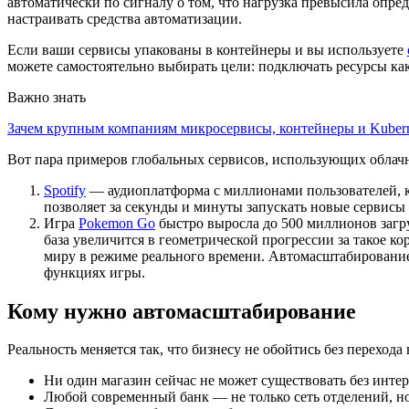
автоматически по сигналу о том, что нагрузка превысила опр
настраивать средства автоматизации.
Если ваши сервисы упакованы в контейнеры и вы используете
можете самостоятельно выбирать цели: подключать ресурсы ка
Важно знать
Зачем крупным компаниям микросервисы, контейнеры и Kubern
Вот пара примеров глобальных сервисов, использующих облач
Spotify
— аудиоплатформа с миллионами пользователей, ко
позволяет за секунды и минуты запускать новые сервисы 
Игра
Pokemon Go
быстро выросла до 500 миллионов загру
база увеличится в геометрической прогрессии за такое ко
миру в режиме реального времени. Автомасштабирование 
функциях игры.
Кому нужно автомасштабирование
Реальность меняется так, что бизнесу не обойтись без перехода
Ни один магазин сейчас не может существовать без интер
Любой современный банк — не только сеть отделений, но