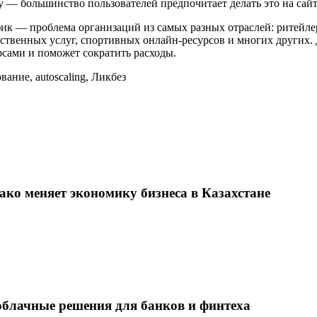
ру — большинство пользователей предпочитает делать это на сай
к — проблема организаций из самых разных отраслей: ритейле
арственных услуг, спортивных онлайн-ресурсов и многих други
сами и поможет сократить расходы.
ование
,
autoscaling
,
Ликбез
ко меняет экономику бизнеса в Казахстане
облачные решения для банков и финтеха