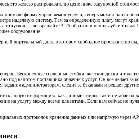
ось это железо распродавать по цене ниже закупочной стоимости
х приняло форму управляемой услуги, теперь можно найти облач
центре надежную систему. Там за определенную плату могут хран
а отпусков — возвращайте 3 Тб обратно и используйте только 1 Т
ющее оборудование.
азмерный виртуальный диск, в котором свободное пространство в
женеров. Бесконечные серверные стойки, жесткие диски и талан
ано под капотом поставщика облачных услуг. Он все делает за 
ет задания администраторам, следит за бэкапами и решает друг
нить любую информацию: как личные файлы, так и петабайты да
жение на услугу между всеми клиентами. Если вам сейчас не ну
циальных протоколов хранения данных или напрямую через API
знеса