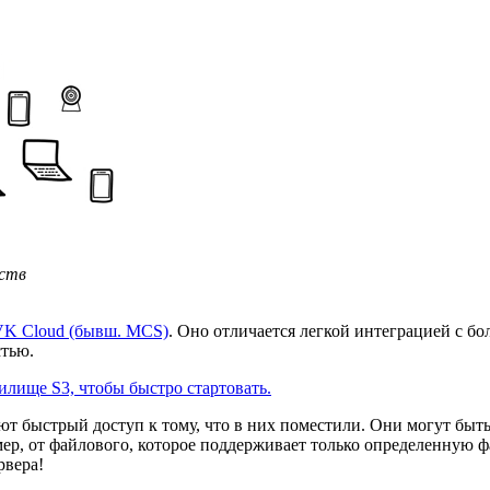
йств
VK Cloud (бывш. MCS)
. Оно отличается легкой интеграцией с б
стью.
илище S3, чтобы быстро стартовать.
ают быстрый доступ к тому, что в них поместили. Они могут бы
р, от файлового, которое поддерживает только определенную ф
рвера!