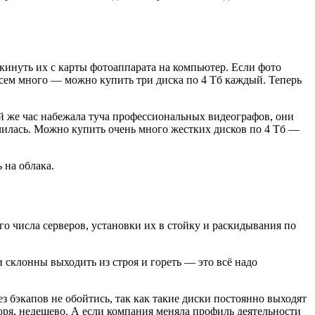
кинуть их с карты фотоаппарата на компьютер. Если фото
сем много — можно купить три диска по 4 Тб каждый. Теперь
ый же час набежала туча профессиональных видеографов, они
нчилась. Можно купить очень много жестких дисков по 4 Тб —
 на облака.
го числа серверов, установки их в стойку и раскидывания по
и склонны выходить из строя и гореть — это всё надо
з бэкапов не обойтись, так как такие диски постоянно выходят
воря, недешево. А если компания меняла профиль деятельности