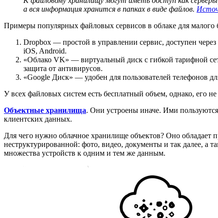
К файловому хранилищу могут иметь доступ как серверы
а вся информация хранится в папках в виде файлов.
Источ
Примеры популярных файловых сервисов в облаке для малого 
Dropbox — простой в управлении сервис, доступен чере
iOS, Android.
«Облако VK» — виртуальный диск с гибкой тарифной сет
защита от антивирусов.
«Google Диск» — удобен для пользователей телефонов для
У всех файловых систем есть бесплатный объем, однако, его не 
Объектные хранилища
. Они устроены иначе. Ими пользуютс
клиентских данных.
Для чего нужно облачное хранилище объектов? Оно обладает 
неструктурированной: фото, видео, документы и так далее, а 
множества устройств к одним и тем же данным.