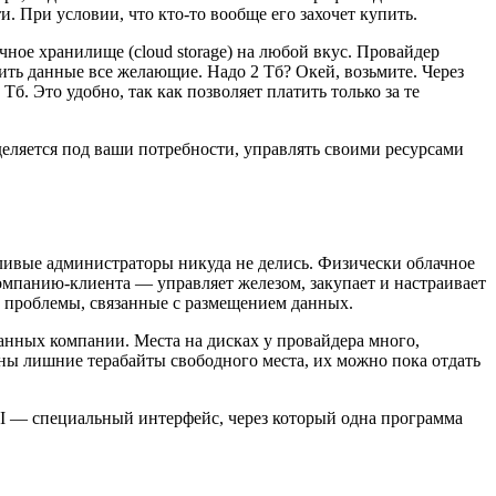
. При условии, что кто-то вообще его захочет купить.
ное хранилище (cloud storage) на любой вкус. Провайдер
ить данные все желающие. Надо 2 Тб? Окей, возьмите. Через
б. Это удобно, так как позволяет платить только за те
ыделяется под ваши потребности, управлять своими ресурсами
тливые администраторы никуда не делись. Физически облачное
компанию-клиента — управляет железом, закупает и настраивает
ие проблемы, связанные с размещением данных.
нных компании. Места на дисках у провайдера много,
жны лишние терабайты свободного места, их можно пока отдать
 — специальный интерфейс, через который одна программа