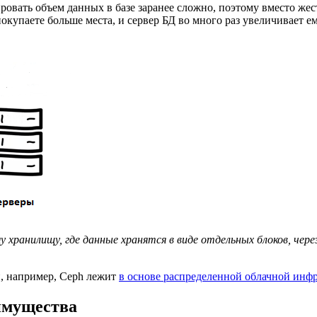
овать объем данных в базе заранее сложно, поэтому вместо жес
купаете больше места, и сервер БД во много раз увеличивает емк
у хранилищу, где данные хранятся в виде отдельных блоков, чер
й, например, Ceph лежит
в основе распределенной облачной инф
имущества