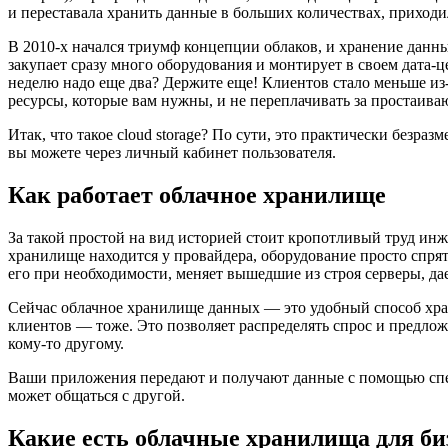
и переставала хранить данные в больших количествах, приходил
В 2010-х начался триумф концепции облаков, и хранение данны
закупает сразу много оборудования и монтирует в своем дата-
неделю надо еще два? Держите еще! Клиентов стало меньше из-з
ресурсы, которые вам нужны, и не переплачивать за простаива
Итак, что такое cloud storage? По сути, это практически безр
вы можете через личный кабинет пользователя.
Как работает облачное хранилище
За такой простой на вид историей стоит кропотливый труд ин
хранилище находится у провайдера, оборудование просто спрят
его при необходимости, меняет вышедшие из строя серверы, да
Сейчас облачное хранилище данных — это удобный способ хра
клиентов — тоже. Это позволяет распределять спрос и предло
кому-то другому.
Ваши приложения передают и получают данные с помощью спе
может общаться с другой.
Какие есть облачные хранилища для би