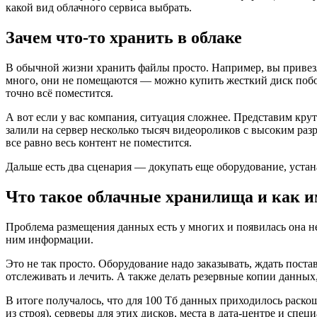
какой вид облачного сервиса выбрать.
Зачем что-то хранить в облаке
В обычной жизни хранить файлы просто. Например, вы привезл
много, они не помещаются — можно купить жесткий диск побо
точно всё поместится.
А вот если у вас компания, ситуация сложнее. Представим кру
залили на сервер несколько тысяч видеороликов с высоким раз
все равно весь контент не поместится.
Дальше есть два сценария — докупать еще оборудование, устан
Что такое облачные хранилища и как и
Проблема размещения данных есть у многих и появилась она не
ним информации.
Это не так просто. Оборудование надо заказывать, ждать поста
отслеживать и лечить. А также делать резервные копии данных,
В итоге получалось, что для 100 Тб данных приходилось раско
из строя), серверы для этих дисков, места в дата-центре и сп