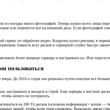
и из поездки много фотографий. Теперь нужно всего лишь пере
льше или перенести всё на внешний диск. Если фотографий сов
той сервис по обработке видео. Владелец купил рекламу, в перв
решением. Емкость всех дисков в серверной стойке быстро зако
авливать более мощные серверы и настраивать их. Или пересесть
ми пользоваться
 вчера. До 2010-х годов она решалась путем покупки всё больше
вки, настраивать и вводить в строй. Еще серверы и жесткие диск
 чтобы ничего не потерялось.
шеливаться на 200 Тб дисков (основная информация + копии — бе
ециальных людей, чтобы всем этим управлять. Выходило, мягко го