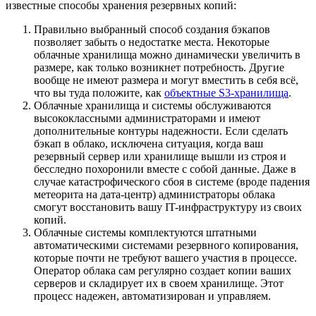
известные способы хранения резервных копий:
Правильно выбранный способ создания бэкапов
позволяет забыть о недостатке места. Некоторые
облачные хранилища можно динамически увеличить в
размере, как только возникнет потребность. Другие
вообще не имеют размера и могут вместить в себя всё,
что вы туда положите, как
объектные S3-хранилища
.
Облачные хранилища и системы обслуживаются
высококлассными администраторами и имеют
дополнительные контуры надежности. Если сделать
бэкап в облако, исключена ситуация, когда ваш
резервный сервер или хранилище вышли из строя и
бесследно похоронили вместе с собой данные. Даже в
случае катастрофического сбоя в системе (вроде падения
метеорита на дата-центр) администраторы облака
смогут восстановить вашу IT-инфраструктуру из своих
копий.
Облачные системы комплектуются штатными
автоматическими системами резервного копирования,
которые почти не требуют вашего участия в процессе.
Оператор облака сам регулярно создает копии ваших
серверов и складирует их в своем хранилище. Этот
процесс надежен, автоматизирован и управляем.