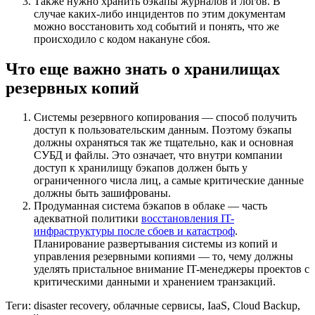
Также нужно хранить бэкапы журналов и логов. В
случае каких-либо инцидентов по этим документам
можно восстановить ход событий и понять, что же
происходило с кодом накануне сбоя.
Что еще важно знать о хранилищах
резервных копий
Системы резервного копирования — способ получить
доступ к пользовательским данным. Поэтому бэкапы
должны охраняться так же тщательно, как и основная
СУБД и файлы. Это означает, что внутри компании
доступ к хранилищу бэкапов должен быть у
ограниченного числа лиц, а самые критические данные
должны быть зашифрованы.
Продуманная система бэкапов в облаке — часть
адекватной политики
восстановления IT-
инфраструктуры после сбоев и катастроф
.
Планирование развертывания системы из копий и
управления резервными копиями — то, чему должны
уделять пристальное внимание IT-менеджеры проектов с
критическими данными и хранением транзакций.
Теги:
disaster recovery
,
облачные сервисы
,
IaaS
,
Cloud Backup
,