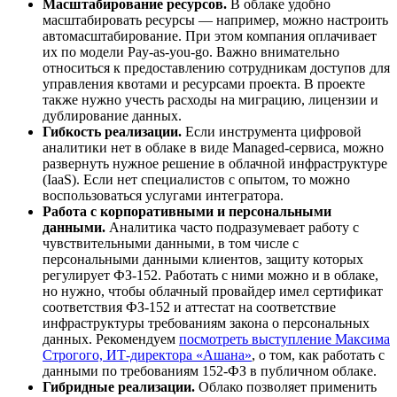
Масштабирование ресурсов.
В облаке удобно
масштабировать ресурсы — например, можно настроить
автомасштабирование. При этом компания оплачивает
их по модели Pay-as-you-go. Важно внимательно
относиться к предоставлению сотрудникам доступов для
управления квотами и ресурсами проекта. В проекте
также нужно учесть расходы на миграцию, лицензии и
дублирование данных.
Гибкость реализации.
Если инструмента цифровой
аналитики нет в облаке в виде Managed-сервиса, можно
развернуть нужное решение в облачной инфраструктуре
(IaaS). Если нет специалистов с опытом, то можно
воспользоваться услугами интегратора.
Работа с корпоративными и персональными
данными.
Аналитика часто подразумевает работу с
чувствительными данными, в том числе с
персональными данными клиентов, защиту которых
регулирует ФЗ-152. Работать с ними можно и в облаке,
но нужно, чтобы облачный провайдер имел сертификат
соответствия ФЗ-152 и аттестат на соответствие
инфраструктуры требованиям закона о персональных
данных. Рекомендуем
посмотреть выступление Максима
Строгого, ИТ-директора «Ашана»
, о том, как работать с
данными по требованиям 152-ФЗ в публичном облаке.
Гибридные реализации.
Облако позволяет применить