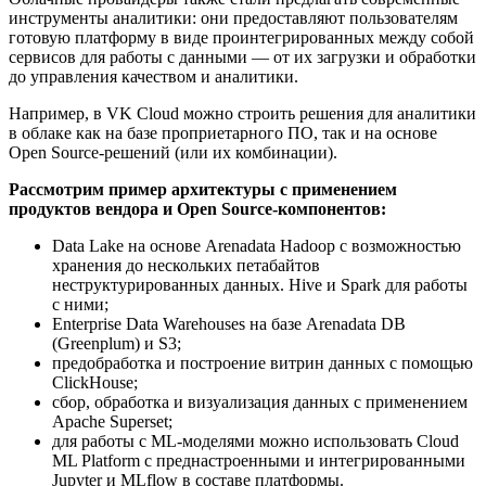
инструменты аналитики: они предоставляют пользователям
готовую платформу в виде проинтегрированных между собой
сервисов для работы с данными — от их загрузки и обработки
до управления качеством и аналитики.
Например, в VK Cloud можно строить решения для аналитики
в облаке как на базе проприетарного ПО, так и на основе
Open Source-решений (или их комбинации).
Рассмотрим пример архитектуры c применением
продуктов вендора и Open Source-компонентов:
Data Lake на основе Arenadata Hadoop с возможностью
хранения до нескольких петабайтов
неструктурированных данных. Hive и Spark для работы
с ними;
Enterprise Data Warehouses на базе Arenadata DB
(Greenplum) и S3;
предобработка и построение витрин данных с помощью
ClickHouse;
сбор, обработка и визуализация данных с применением
Apache Superset;
для работы с ML-моделями можно использовать Cloud
ML Platform с преднастроенными и интегрированными
Jupyter и MLflow в составе платформы.