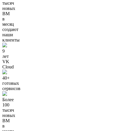
тысяч
новых
ВМ
в
месяц
создают
наши
клиенты
9
лет
VK
Cloud
40+
готовых
сервисов
Более
100
тысяч
новых
ВМ
в