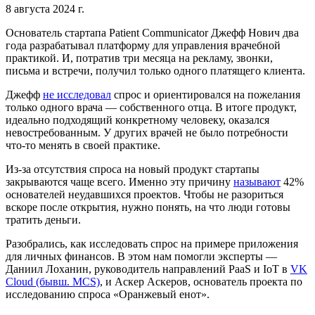
8 августа 2024 г.
Основатель стартапа Patient Communicator Джефф Нович два
года разрабатывал платформу для управления врачебной
практикой. И, потратив три месяца на рекламу, звонки,
письма и встречи, получил только одного платящего клиента.
Джефф
не исследовал
спрос и ориентировался на пожелания
только одного врача — собственного отца. В итоге продукт,
идеально подходящий конкретному человеку, оказался
невостребованным. У других врачей не было потребности
что-то менять в своей практике.
Из-за отсутствия спроса на новый продукт стартапы
закрываются чаще всего. Именно эту причину
называют
42%
основателей неудавшихся проектов. Чтобы не разориться
вскоре после открытия, нужно понять, на что люди готовы
тратить деньги.
Разобрались, как исследовать спрос на примере приложения
для личных финансов. В этом нам помогли эксперты —
Даниил Лоханин, руководитель направлений PaaS и IoT в
VK
Cloud (бывш. MCS)
, и Аскер Аскеров, основатель проекта по
исследованию спроса «Оранжевый енот».