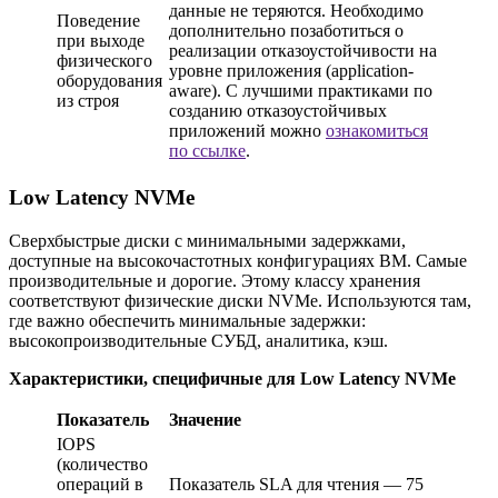
данные не теряются. Необходимо
Поведение
дополнительно позаботиться о
при выходе
реализации отказоустойчивости на
физического
уровне приложения (application-
оборудования
aware). С лучшими практиками по
из строя
созданию отказоустойчивых
приложений можно
ознакомиться
по ссылке
.
Low Latency NVMe
Сверхбыстрые диски с минимальными задержками,
доступные на высокочастотных конфигурациях ВМ. Самые
производительные и дорогие. Этому классу хранения
соответствуют физические диски NVMe. Используются там,
где важно обеспечить минимальные задержки:
высокопроизводительные СУБД, аналитика, кэш.
Характеристики, специфичные для Low Latency NVMe
Показатель
Значение
IOPS
(количество
операций в
Показатель SLA для чтения — 75