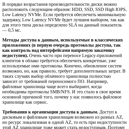
В порядке возрастания производительности диски можно
расположить следующим образом: HDD, SSD, SSD High IOPS,
Low Latency NVMe. Если требуется обеспечить минимальную
задержку, Low Latency NVMe будет лучшим выбором, так как
для этого типа диска определено SLA на данный показатель
— 0,5 мс.
Методы доступа к данным, используемые в классических
приложениях (в первую очередь протоколы доступа, так
как контроль над интерфейсами напрямую заказчику
недоступен).
Очень часто при переносе Legacy-приложений
клиентов в облако требуется обеспечить конкретные, уже
используемые ими протоколы. Конечно, обновление систем
возможно, но, как правило, требует дополнительных затрат. В
таких случаях выбор облачного хранилища полностью
зависит от требований переносимого ПО. Например,
файловые хранилища чаще всего выбирают, когда
необходимы протоколы SMB/NFS. И это стало в свое время
основной причиной того, почему у нас появилось файловое
хранилище как сервис.
Требования к организации доступа к данным.
Доступ к
дисковым и файловым хранилищам возможен из разных AZ,
но ресурс локализован в одной AZ, то есть при недоступности
этой AZ хранилище тоже может стать недоступным. Поэтому