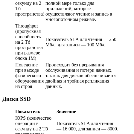
секунду на 2
полной мере только для
Тб
приложений, которые
пространства)
осуществляют чтение и запись в
многопоточном режиме.
Throughput
(пропускная
способность
Показатель SLA для чтения — 250
на 2 Тб
Мб/с, для записи — 100 Мб/с.
пространства
при размере
блока 1М)
Поведение
Происходит без прерывания
при выходе
обслуживания и потери данных,
физического
так как для дисков обеспечивается
оборудования
двойная и тройная репликация
из строя
данных.
Диски SSD
Показатель
Значение
IOPS (количество
операций в
Показатель SLA для чтения
секунду на 2 Тб
— 16 000, для записи — 8000.