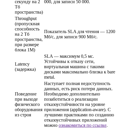
секунду на 2
000, для записи 50 000.
Тб
пространства)
Throughput
(пропускная
способность
Показатель SLA для чтения — 1200
на 2 Тб
Мб/с, для записи 900 Мб/с.
пространства,
при размере
блока 1М)
SLA — максимум 0,5 мс.
Устойчивы к отказу сети,
Latency
виртуальная машина с такими
(задержка)
дисками максимально близка к bare
metal.
Наступает полная недоступность
данных, есть риск потери данных.
Поведение
Необходимо дополнительно
при выходе
позаботиться о реализации
физического
отказоустойчивости на уровне
оборудования
приложения (application-aware). С
из строя
лучшими практиками по созданию
отказоустойчивых приложений
можно
ознакомиться по ссылке
.