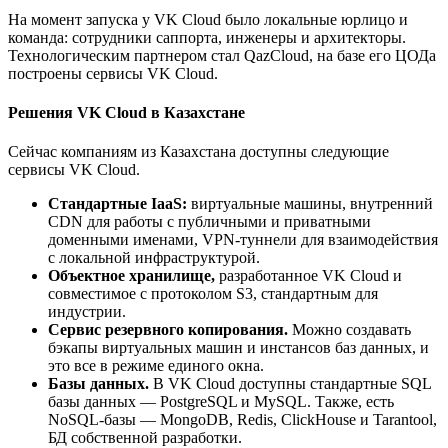
На момент запуска у VK Cloud было локальные юрлицо и
команда: сотрудники саппорта, инженеры и архитекторы.
Технологическим партнером стал QazCloud, на базе его ЦОДа
построены сервисы VK Cloud.
Решения VK Cloud в Казахстане
Сейчас компаниям из Казахстана доступны следующие
сервисы VK Cloud.
Стандартные IaaS:
виртуальные машины, внутренний
CDN для работы с публичными и приватными
доменными именами, VPN-туннели для взаимодействия
с локальной инфраструктурой.
Объектное хранилище,
разработанное VK Cloud и
совместимое с протоколом S3, стандартным для
индустрии.
Сервис резервного копирования.
Можно создавать
бэкапы виртуальных машин и инстансов баз данных, и
это все в режиме единого окна.
Базы данных.
В VK Cloud доступны стандартные SQL
базы данных — PostgreSQL и MySQL. Также, есть
NoSQL-базы — MongoDB, Redis, ClickHouse и Tarantool,
БД собственной разработки.