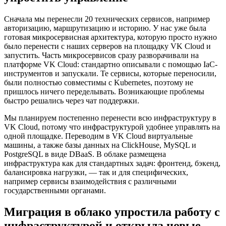
Сначала мы перенесли 20 технических сервисов, например
авторизацию, маршрутизацию и историю. У нас уже была
готовая микросервисная архитектура, которую просто нужно
было перенести с наших серверов на площадку VK Cloud и
запустить. Часть микросервисов сразу разворачивали на
платформе VK Cloud: стандартно описывали с помощью IaC-
инструментов и запускали. Те сервисы, которые переносили,
были полностью совместимы с Kubernetes, поэтому не
пришлось ничего переделывать. Возникающие проблемы
быстро решались через чат поддержки.
Мы планируем постепенно перенести всю инфраструктуру в
VK Cloud, потому что инфраструктурой удобнее управлять на
одной площадке. Переводим в VK Cloud виртуальные
машины, а также базы данных на ClickHouse, MySQL и
PostgreSQL в виде DBaaS. В облаке размещена
инфраструктура как для стандартных задач: фронтенд, бэкенд,
балансировка нагрузки, — так и для специфических,
например сервисы взаимодействия с различными
государственными органами.
Миграция в облако упростила работу с
инфраструктурой и открыла новые