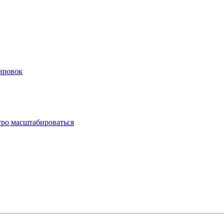
ировок
тро масштабироваться