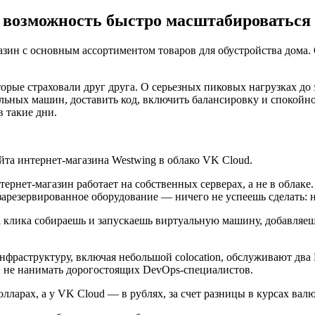
и возможность быстро масштабироваться
ин с основным ассортиментом товаров для обустройства дома. О
орые страховали друг друга. О серьезных пиковых нагрузках до 
альных машин, доставить код, включить балансировку и спокойн
в такие дни.
йта интернет-магазина Westwing в облако VK Cloud.
ернет-магазин работает на собственных серверах, а не в облаке
зарезервированное оборудование — ничего не успеешь сделать: н
а клика собираешь и запускаешь виртуальную машину, добавляеш
раструктуру, включая небольшой colocation, обслуживают два 
 и не нанимать дорогостоящих DevOps-специалистов.
лларах, а у VK Cloud — в рублях, за счет разницы в курсах вал