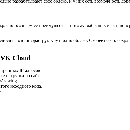
льно разрабатывают свое облако, и у них есть возможность дор
расно осознаем ее преимущества, потому выбрали миграцию в р
осить всю инфраструктуру в одно облако. Скорее всего, сохран
 VK Cloud
странных IP-адресов.
е нагрузки на сайт.
Westwing.
того исходного кода.
а.