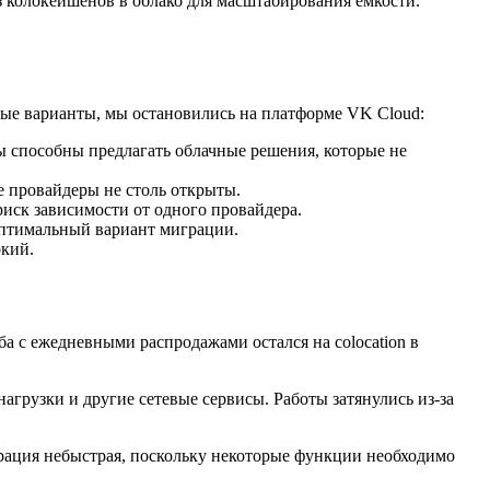
з колокейшенов в облако для масштабирования емкости.
ные варианты, мы остановились на платформе VK Cloud:
ы способны предлагать облачные решения, которые не
 провайдеры не столь открыты.
иск зависимости от одного провайдера.
птимальный вариант миграции.
окий.
а с ежедневными распродажами остался на colocation в
грузки и другие сетевые сервисы. Работы затянулись из-за
рация небыстрая, поскольку некоторые функции необходимо