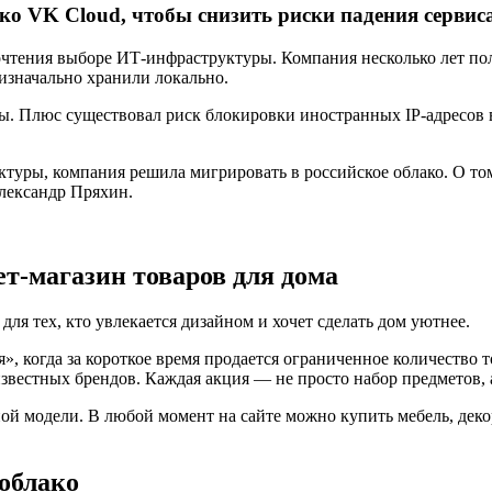
ако VK Cloud, чтобы снизить риски падения сервис
очтения выборе ИТ-инфраструктуры. Компания несколько лет по
изначально хранили локально.
. Плюс существовал риск блокировки иностранных IP-адресов в
туры, компания решила мигрировать в российское облако. О том
Александр Пряхин.
ет-магазин товаров для дома
ля тех, кто увлекается дизайном и хочет сделать дом уютнее.
я», когда за короткое время продается ограниченное количество
известных брендов. Каждая акция — не просто набор предметов, 
ой модели. В любой момент на сайте можно купить мебель, декор
 облако