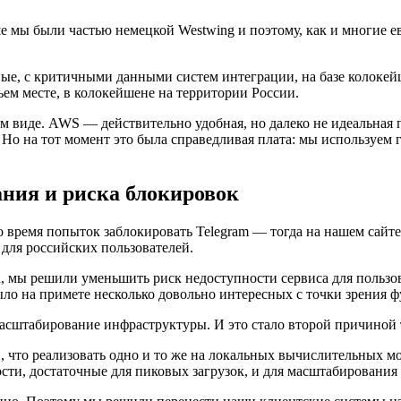
ше мы были частью немецкой Westwing и поэтому, как и многие 
ые, с критичными данными систем интеграции, на базе колоке
ьем месте, в колокейшене на территории России.
ом виде. AWS — действительно удобная, но далеко не идеальная 
Но на тот момент это была справедливая плата: мы используем гот
ания и риска блокировок
время попыток заблокировать Telegram — тогда на нашем сайте 
для российских пользователей.
 мы решили уменьшить риск недоступности сервиса для пользова
ыло на примете несколько довольно интересных с точки зрения 
асштабирование инфраструктуры. И это стало второй причиной 
 что реализовать одно и то же на локальных вычислительных мощ
сти, достаточные для пиковых загрузок, и для масштабировани