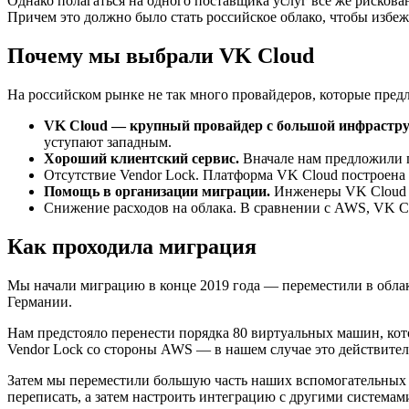
Однако полагаться на одного поставщика услуг все же рисков
Причем это должно было стать российское облако, чтобы избе
Почему мы выбрали VK Cloud
На российском рынке не так много провайдеров, которые пред
VK Cloud — крупный провайдер с большой инфрастру
уступают западным.
Хороший клиентский сервис.
Вначале нам предложили 
Отсутствие Vendor Lock.
Платформа VK Cloud построена н
Помощь в организации миграции.
Инженеры VK Cloud к
Снижение расходов на облака.
В сравнении с AWS, VK Clo
Как проходила миграция
Мы начали миграцию в конце 2019 года — переместили в облак
Германии.
Нам предстояло перенести порядка 80 виртуальных машин, кот
Vendor Lock со стороны AWS — в нашем случае это действите
Затем мы переместили большую часть наших вспомогательных с
переписать, а затем настроить интеграцию с другими системам