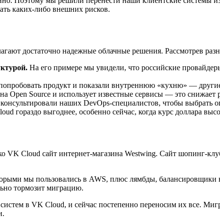
анно. Поэтому мы решили перенести наши клиентские системы и
жать каких-либо внешних рисков.
лагают достаточно надежные облачные решения. Рассмотрев раз
ктурой.
На его примере мы увидели, что российские провайдер
попробовать продукт и показали внутреннюю «кухню» — другие
а Open Source и использует известные сервисы — это снижает р
онсультировали наших DevOps-специалистов, чтобы выбрать о
ud гораздо выгоднее, особенно сейчас, когда курс доллара выс
о VK Cloud сайт интернет-магазина Westwing. Сайт шопинг-клуб
орыми мы пользовались в AWS, плюс лямбды, балансировщики на
льно тормозит миграцию.
истем в VK Cloud, и сейчас постепенно переносим их все. Миг
и.