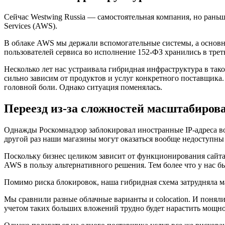
Сейчас Westwing Russia — самостоятельная компания, но рань
Services (AWS).
В облаке AWS мы держали вспомогательные системы, а основн
пользователей сервиса во исполнение 152-ФЗ хранились в трет
Несколько лет нас устраивала гибридная инфраструктура в так
сильно зависим от продуктов и услуг конкретного поставщика. 
головной боли. Однако ситуация поменялась.
Переезд из-за сложностей масштабиров
Однажды Роскомнадзор заблокировал иностранные IP-адреса во 
другой раз наши магазины могут оказаться вообще недоступны 
Поскольку бизнес целиком зависит от функционирования сайта,
AWS в пользу альтернативного решения. Тем более что у нас б
Помимо риска блокировок, наша гибридная схема затрудняла м
Мы сравнили разные облачные варианты и colocation. И поняли,
учетом таких больших вложений трудно будет нарастить мощно